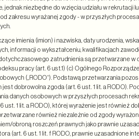
 jednak niezbędne do wzięcia udziału w rekrutacji lu
 od zakresu wyrażanej zgody - w przyszłych proces
ych.
zące imienia (imion) i nazwiska, daty urodzenia, ws
ch, informacji o wykształceniu, kwalifikacjach zawo
dotychczasowego zatrudnienia są przetwarzane w o
odeksu pracy (art. 6 ust.1) (c) Ogólnego Rozporządz
obowych („RODO“). Podstawą przetwarzania pozos
jest dobrowolna zgoda (art. 6 ust. 1 lit. a RODO). P
nia danych osobowych w przyszłych procesach rekr
 6 ust. 1 lit. a RODO), której wyrażenie jest również 
rzetwarzane również niezależnie od zgody wyrażon
em/obroną roszczeń prawnych jako prawnie uzasad
ora (art. 6 ust. 1 lit. f RODO, prawnie uzasadnione in