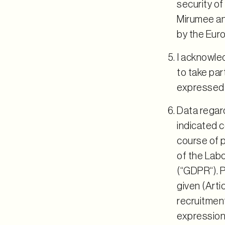
security o
Mirumee an
by the Eur
I acknowle
to take par
expressed 
Data regard
indicated c
course of 
of the Labo
(“GDPR“). 
given (Arti
recruitmen
expression 