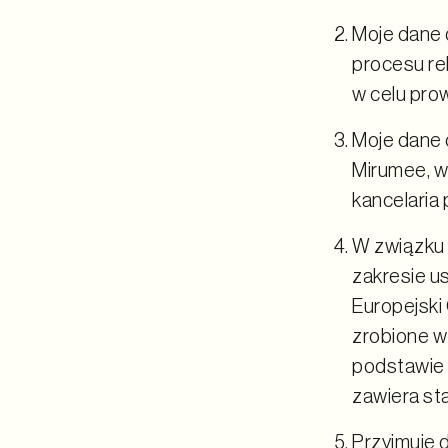
Moje dane
procesu re
w celu pro
Moje dane
Mirumee, w
kancelaria 
W związku 
zakresie u
Europejski
zrobione w
podstawie
zawiera st
Przyjmuję 