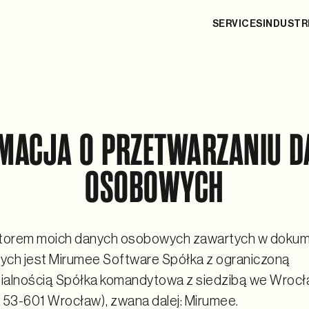
SERVICES
INDUSTR
MACJA O PRZETWARZANIU 
OSOBOWYCH
atorem moich danych osobowych zawartych w doku
nych jest Mirumee Software Spółka z ograniczoną
alnością Spółka komandytowa z siedzibą we Wrocław
 53-601 Wrocław), zwana dalej: Mirumee.