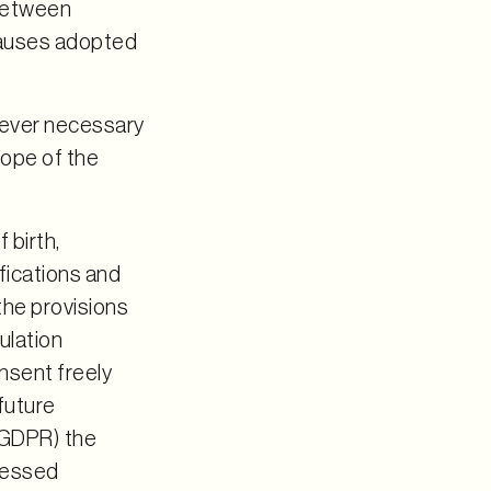
 between
clauses adopted
wever necessary
cope of the
 birth,
ifications and
the provisions
ulation
nsent freely
 future
) GDPR) the
ocessed