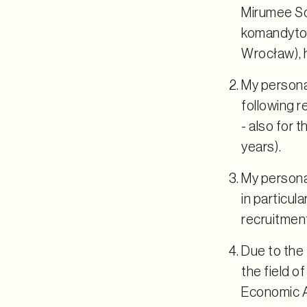
Mirumee So
komandytow
Wrocław), h
My persona
following r
- also for 
years).
My persona
in particul
recruitmen
Due to the 
the field o
Economic Ar