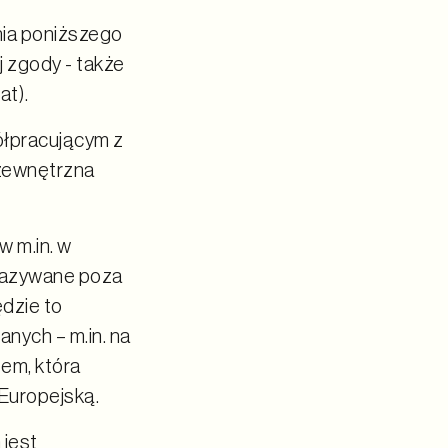
ia poniższego
 zgody - także
at).
łpracującym z
 zewnętrzna
w m.in. w
ekazywane poza
dzie to
nych – m.in. na
em, która
Europejską.
 jest