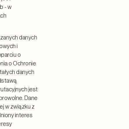
b - w
ach
kazanych danych
dowych i
parciu o
enia o Ochronie
tałych danych
odstawą
utacyjnych jest
dobrowolne. Dane
ej w związku z
niony interes
teresy