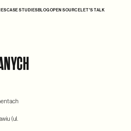
IES
CASE STUDIES
BLOG
OPEN SOURCE
LET'S TALK
DANYCH
mentach
iu (ul.