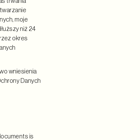
as trwania
etwarzanie
nych, moje
łuższy niż 24
rzez okres
danych
wo wniesienia
 Ochrony Danych
 documents is