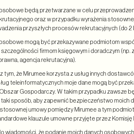
 osobowe będą przetwarzane w celu przeprowadzen
krutacyjnego oraz w przypadku wyrażenia stosownej
wadzenia przyszłych procesów rekrutacyjnych (do 2 l
 osobowe mogą być przekazywane podmiotom wspó
 szczególności firmom księgowym i doradczym (np.
prawna, agencja rekrutacyjna).
z tym, że Mirumee korzysta z usług innych dostawcó
sług teleinformatycznych moje dane mogą być prz
 Obszar Gospodarczy. W takim przypadku zawsze bę
 taki sposób, aby zapewnić bezpieczeństwo moich da
 stosownej umowy pomiędzy Mirumee a tym podmiot
andardowe klauzule umowne przyjęte przez Komisję 
do wiadomości, że podanie moich danych osobowych