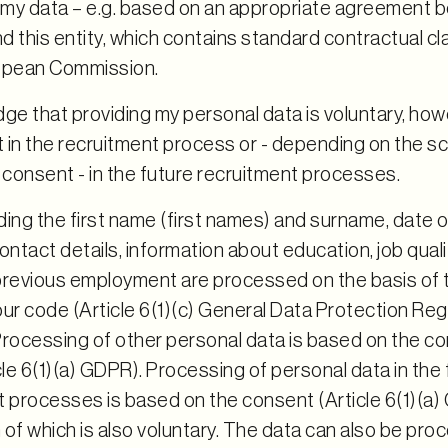
f my data – e.g. based on an appropriate agreement
d this entity, which contains standard contractual 
opean Commission.
dge that providing my personal data is voluntary, ho
t in the recruitment process or - depending on the s
consent - in the future recruitment processes.
ing the first name (first names) and surname, date of
ontact details, information about education, job qual
previous employment are processed on the basis of 
ur code (Article 6(1)(c) General Data Protection Reg
Processing of other personal data is based on the co
cle 6(1)(a) GDPR). Processing of personal data in the
t processes is based on the consent (Article 6(1)(a
of which is also voluntary. The data can also be pr