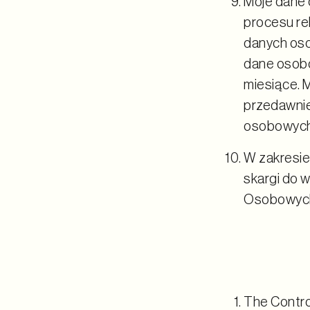
Moje dane 
procesu re
danych oso
dane osobo
miesiące. 
przedawnie
osobowych 
W zakresie
skargi do 
Osobowyc
The Control