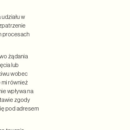
 udziału w
zpatrzenie
ch procesach
awo żądania
ęcia lub
eciwu wobec
 mi również
nie wpływa na
tawie zgody
 się pod adresem