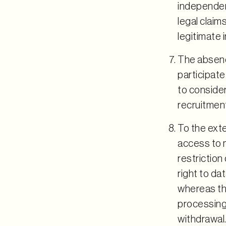
independen
legal claim
legitimate 
The absenc
participate
to consider
recruitmen
To the exte
access to m
restriction
right to da
whereas th
processing 
withdrawal.