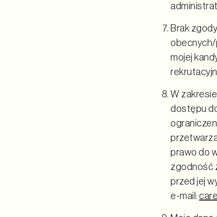
administrat
Brak zgody
obecnych/p
mojej kand
rekrutacyjn
W zakresie
dostępu do
ograniczen
przetwarza
prawo do w
zgodność z
przed jej w
e-mail:
car