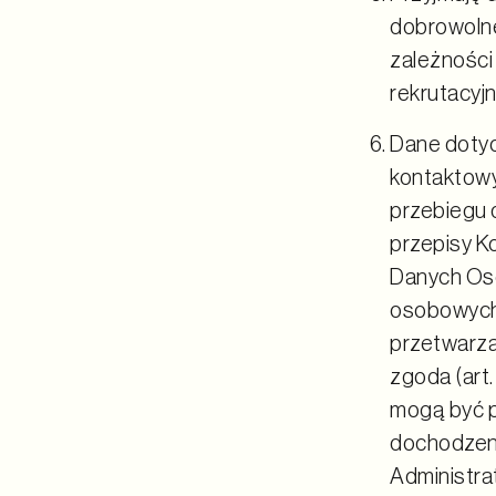
dobrowolne,
zależności
rekrutacyjn
Dane dotyc
kontaktowy
przebiegu 
przepisy K
Danych Os
osobowych 
przetwarza
zgoda (art.
mogą być p
dochodzeni
Administrat