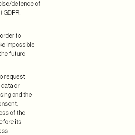
rcise/defence of
(f) GDPR,
order to
ake impossible
the future
to request
 data or
ssing and the
consent,
ess of the
efore its
ress