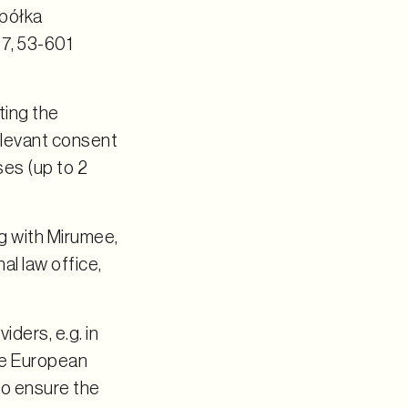
półka
7, 53-601
ting the
elevant consent
ses (up to 2
g with Mirumee,
al law office,
ders, e.g. in
the European
 to ensure the